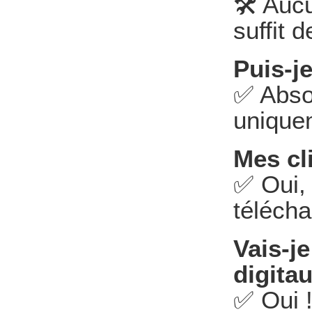
🛠️ Auc
suffit 
Puis-j
✅ Abso
uniquem
Mes cl
✅ Oui, 
télécha
Vais-j
digita
✅ Oui !