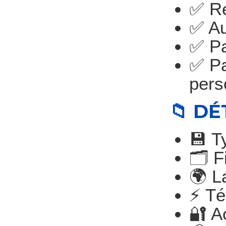
✅️ R
✅️ A
✅️ P
✅️ P
pers
📁 D
💾 T
🗂️ 
🌍 L
⚡ Té
🔐 A