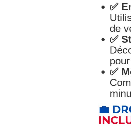
✅ Em
Util
de v
✅ St
Déco
pour
✅ M
Comm
minu
💼 D
INCL