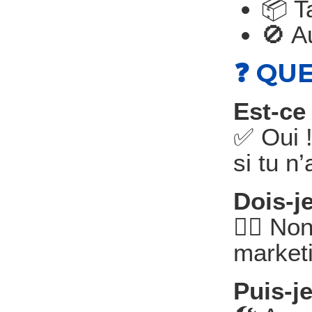
📦 Ta
🚫 A
❓ QU
Est-ce
✅ Oui !
si tu n
Dois-j
🙅‍♂️ N
market
Puis-j