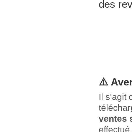
des rev
⚠️ Ave
Il s’agit
téléchar
ventes s
effectué