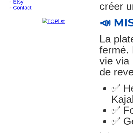
Etsy
créer u
Contact
📣 MI
La plat
fermé.
vie via
de reve
✅ Hé
Kaja
✅ Fo
✅ Gé