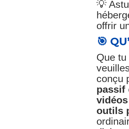
💡 Astu
héberge
offrir 
🎯 QU
Que tu 
veuille
conçu p
passif
vidéos
outils
ordinai