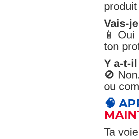
produit
Vais-j
📱 Oui 
ton pro
Y a-t-i
🚫 Non
ou com
🧠 A
MAIN
Ta voie