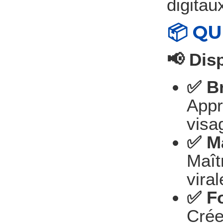
digitau
📦 Q
📢 Dis
✅ Br
Appr
visa
✅ Ma
Maît
viral
✅ Fo
Crée