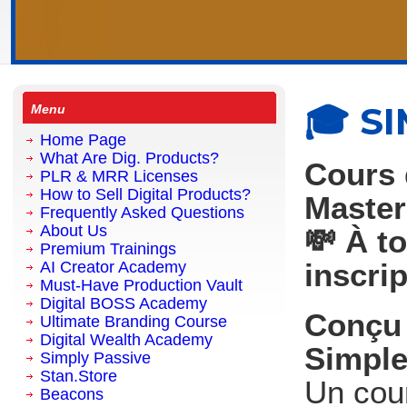
🎓 S
Menu
Home Page
What Are Dig. Products?
Cours 
PLR & MRR Licenses
How to Sell Digital Products?
Master
Frequently Asked Questions
About Us
💸 À t
Premium Trainings
inscrip
AI Creator Academy
Must-Have Production Vault
Digital BOSS Academy
Conçu 
Ultimate Branding Course
Digital Wealth Academy
Simple
Simply Passive
Stan.Store
Un cou
Beacons